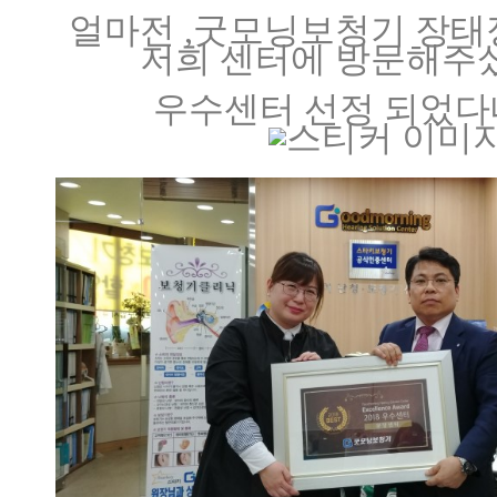
얼마전 ,굿모닝보청기 장태
저희 센터에 방문해주
우수센터 선정 되었다네