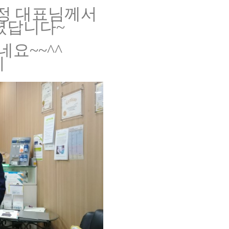
정 대표님께서
셨답니다~
요~~^^