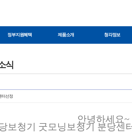
정부지원혜택
제품소개
청각정보
소식
센터선정
안녕하세요~
당보청기 굿모닝보청기 분당센터