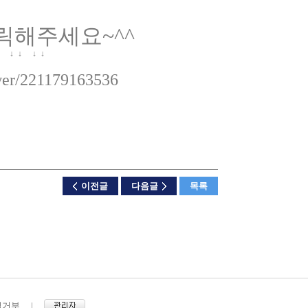
릭해주세요~^^
↓ ↓ ↓ ↓
wer/221179163536
이전글
다음글
목록
집거부
|