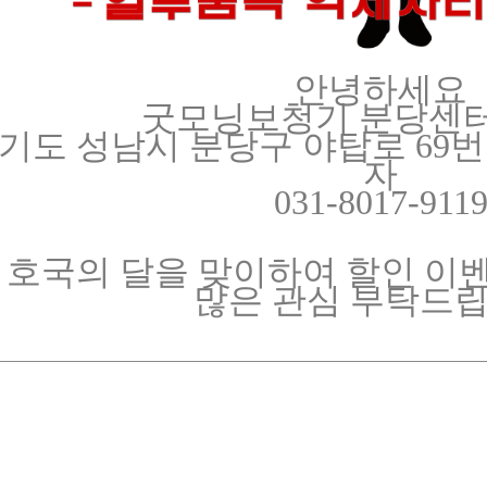
안녕하세요
굿모닝보청기 분당센터
기도 성남시 분당구 야탑로 69번길
자
031-8017-911
호국의 달을 맞이하여 할인 이
많은 관심 부탁드립