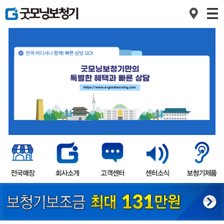
1
2
3