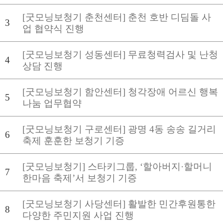
[굿모닝보청기 춘천센터] 춘천 호반 디딤돌 사
3
업 협약식 진행
[굿모닝보청기 성동센터] 무료청력검사 및 난청
4
상담 진행
[굿모닝보청기 함안센터] 청각장애 어르신 행복
5
나눔 업무협약
[굿모닝보청기 구로센터] 광명 4동 송송 길거리
6
축제 훈훈한 보청기 기증
[굿모닝보청기] 스타키그룹, ‘할아버지·할머니
7
한마음 축제’서 보청기 기증
[굿모닝보청기 사당센터] 활발한 민간후원통한
8
다양한 주민지원 사업 진행