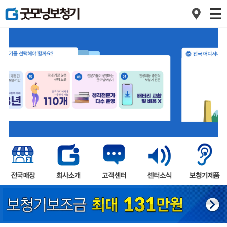
1
2
3