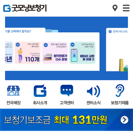
1
2
3