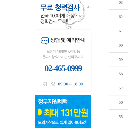
63
62
61
상담 및 예약안내
60
보청기, 매장안내, 창업 등
문의사항 있으시면 연락주세요!
59
02-465-0999
58
평 일
09:00 ~ 18:00
57
56
55