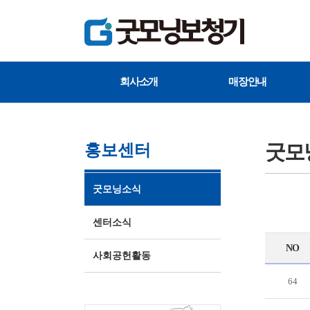
회사소개
매장안내
굿모
홍보센터
굿모닝소식
센터소식
NO
사회공헌활동
64