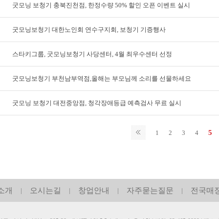
굿모닝 보청기 충북진천점, 한정수량 50% 할인 오픈 이벤트 실시
굿모닝보청기 대한노인회 연수구지회, 보청기 기증행사
스타키그룹, 굿모닝보청기 사당센터, 4월 최우수센터 선정
굿모닝보청기 부천남부역점,올해는 부모님께 소리를 선물하세요
굿모닝 보청기 대전중앙점, 청각장애등급 예측검사 무료 실시
5
1
2
3
4
소개
오시는길
창업안내
자주묻는질문
전국매
|
|
|
|