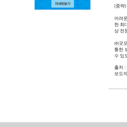
(중략)
어려운
한 최
상 전
㈜굿모
통한 
수 있
출처 :
보도자