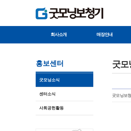
회사소개
매장안내
굿모
홍보센터
굿모닝소식
센터소식
굿모닝보청기
사회공헌활동