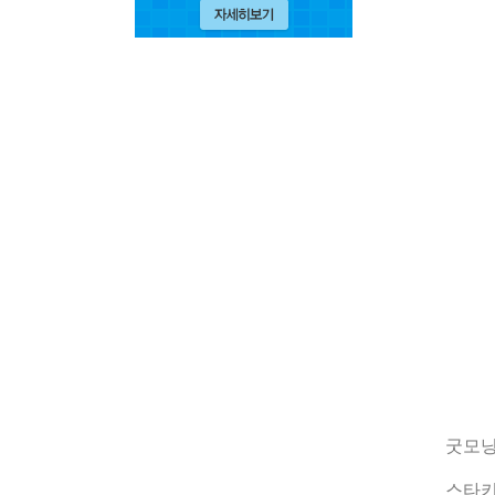
굿모닝
스타키