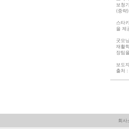
보청기
(중략)
스타키
을 제
굿모닝
재활학
장팀을
보도자
출처 
회사