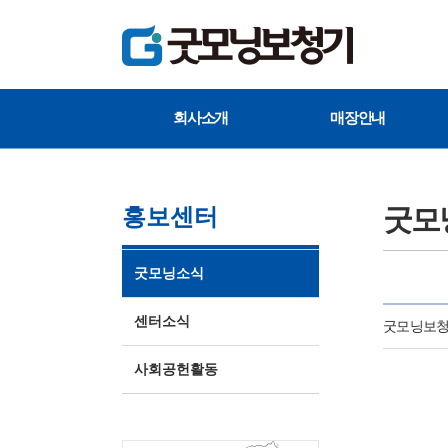
회사소개
매장안내
굿모
홍보센터
굿모닝소식
센터소식
굿모닝보청기
사회공헌활동