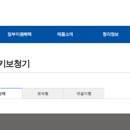
정부지원혜택
제품소개
청각정보
키보청기
전체
귓속형
귀걸이형