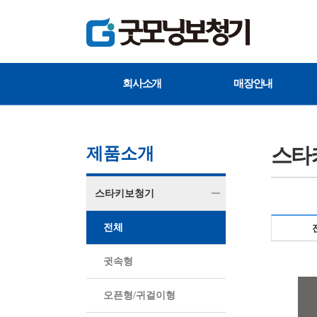
회사소개
매장안내
스타
제품소개
스타키보청기
전체
귓속형
오픈형/귀걸이형