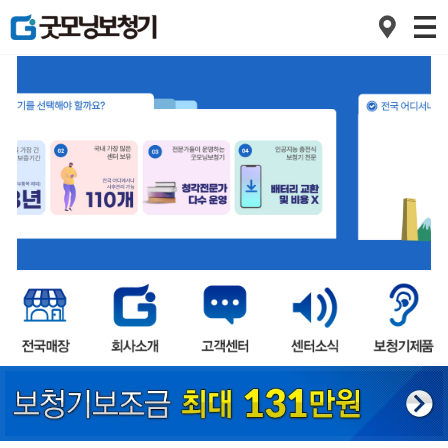
1
2
3